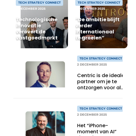
TECH STRATEGY CONNECT
TECH STRATEGY CONNECT
2 DECEMBER 2025
2 DECEMBER 2025
Technologische
“De ambitie blijft
innovatie
verder
verovert de
internationaal
vastgoedmarkt
te groeien”
TECH STRATEGY CONNECT
2 DECEMBER 2025
Centric is de ideale
partner om je te
ontzorgen voor al
je IT
TECH STRATEGY CONNECT
2 DECEMBER 2025
Het “iPhone-
moment van AI”