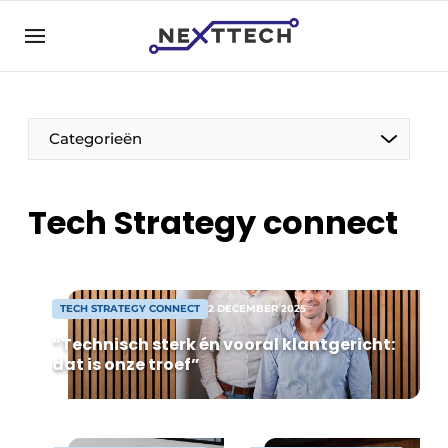
NL
nexttech.be
NL
EN
Categorieën
Tech Strategy connect
TECH STRATEGY CONNECT
2 DECEMBER 2025
“Technisch sterk én vooral klantgericht:
dat is onze troef”