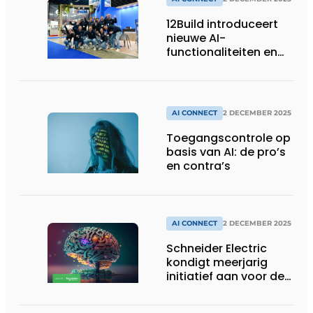
12Build introduceert
nieuwe AI-
functionaliteiten en
gloednieuwe
omgeving
AI CONNECT
2 DECEMBER 2025
Toegangscontrole op
basis van AI: de pro’s
en contra’s
AI CONNECT
2 DECEMBER 2025
Schneider Electric
kondigt meerjarig
initiatief aan voor de
ontwikkeling van een
AI-native ecosysteem