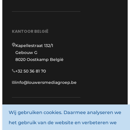
KANTOOR BELGIË
Kapellestraat 132/1
Gebouw G
8020 Oostkamp België
+32 50 36 81 70
info@louwersmediagroep.be
www.louwersmediagroep.com
Wij gebruiken cookies. Daarmee analyseren we
het gebruik van de website en verbeteren we
© 1987 - 2026 Louwersmediagroep.