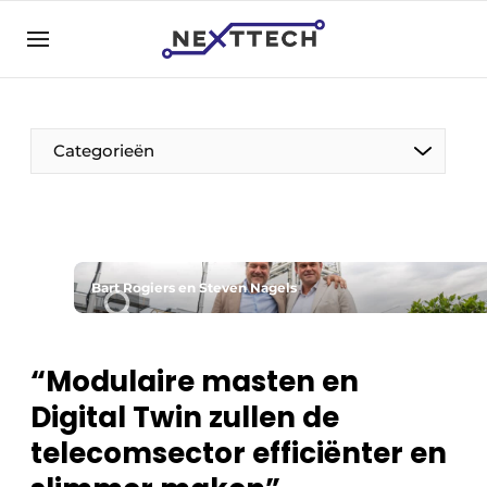
NL
nexttech.be
NL
EN
Categorieën
Bart Rogiers en Steven Nagels
“Modulaire masten en
Digital Twin zullen de
telecomsector efficiënter en