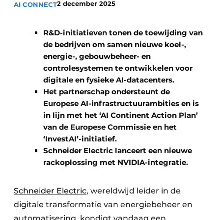
2 december 2025
AI CONNECT
R&D-initiatieven tonen de toewijding van
de bedrijven om samen nieuwe koel-,
energie-, gebouwbeheer- en
controlesystemen te ontwikkelen voor
digitale en fysieke AI-datacenters. ​ ​
Het partnerschap ondersteunt de
Europese AI-infrastructuurambities en is
in lijn met het ‘AI Continent Action Plan’
van de Europese Commissie en het
‘InvestAI’-initiatief. ​ ​
Schneider Electric lanceert een nieuwe
rackoplossing met NVIDIA-integratie.
Schneider Electric
, wereldwijd leider in de
digitale transformatie van energiebeheer en
automatisering, kondigt vandaag een