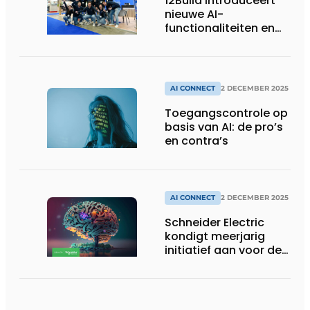
12Build introduceert
nieuwe AI-
functionaliteiten en
gloednieuwe
omgeving
AI CONNECT
2 DECEMBER 2025
Toegangscontrole op
basis van AI: de pro’s
en contra’s
AI CONNECT
2 DECEMBER 2025
Schneider Electric
kondigt meerjarig
initiatief aan voor de
ontwikkeling van een
AI-native ecosysteem
voor duurzaamheid
en energiebeheer