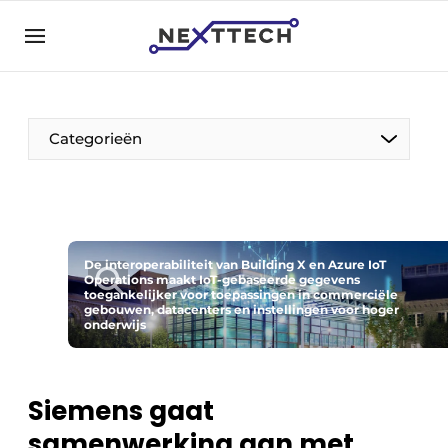
NL
nexttech.be
NL
EN
Categorieën
De interoperabiliteit van Building X en Azure IoT
Operations maakt IoT-gebaseerde gegevens
toegankelijker voor toepassingen in commerciële
gebouwen, datacenters en instellingen voor hoger
onderwijs
Siemens gaat
samenwerking aan met