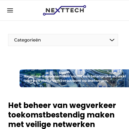
NL
nexttech.be
NL
EN
Categorieën
Realtime datatransmissie vormt een belangrijke schakel
voor een vlotte verkeersstroom op snelwegen.
Het beheer van wegverkeer
toekomstbestendig maken
met veilige netwerken