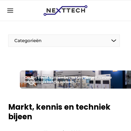
NL
nexttech.be
NL
EN
Categorieën
Op het event kunnen bezoekers bergen nieuwe
technologiekennis opdoen.
Markt, kennis en techniek
bijeen