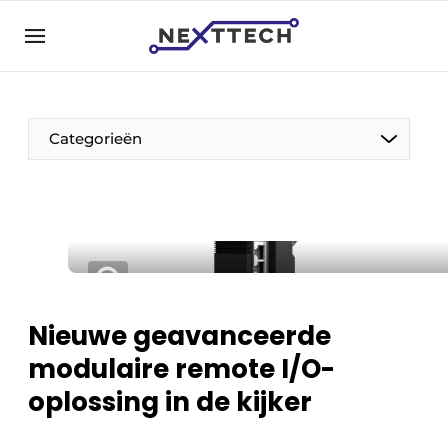
NL
nexttech.be
NL
EN
Categorieën
Nieuwe geavanceerde
modulaire remote I/O-
oplossing in de kijker