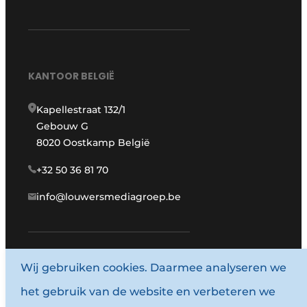
KANTOOR BELGIË
Kapellestraat 132/1
Gebouw G
8020 Oostkamp België
+32 50 36 81 70
info@louwersmediagroep.be
Wij gebruiken cookies. Daarmee analyseren we
www.louwersmediagroep.com
het gebruik van de website en verbeteren we
© 1987 - 2026 Louwersmediagroep.