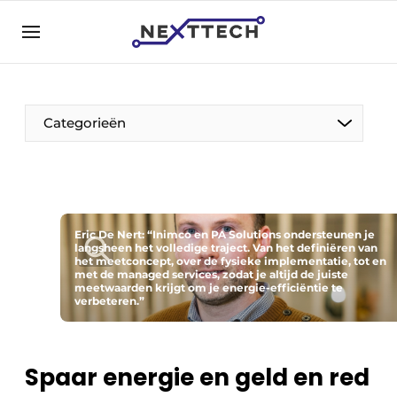
NL
nexttech.be
NL
EN
Categorieën
Eric De Nert: “Inimco en PA Solutions ondersteunen je
langsheen het volledige traject. Van het definiëren van
het meetconcept, over de fysieke implementatie, tot en
met de managed services, zodat je altijd de juiste
meetwaarden krijgt om je energie-efficiëntie te
verbeteren.”
Spaar energie en geld en red