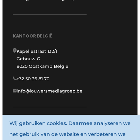
KANTOOR BELGIË
Kapellestraat 132/1
Gebouw G
8020 Oostkamp België
+32 50 36 81 70
info@louwersmediagroep.be
www.louwersmediagroep.com
Wij gebruiken cookies. Daarmee analyseren we
het gebruik van de website en verbeteren we
© 1987 - 2026 Louwersmediagroep.