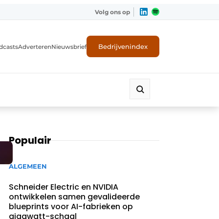
Volg ons op
Bedrijvenindex
dcasts
Adverteren
Nieuwsbrief
Populair
ALGEMEEN
Schneider Electric en NVIDIA
ontwikkelen samen gevalideerde
blueprints voor AI-fabrieken op
gigawatt-schaal ​ ​