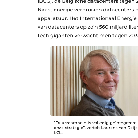
(BCG), de Belgische datacenters tegen 2
Naast energie verbruiken datacenters b
apparatuur. Het Internationaal Energi
van datacenters op zo’n 560 miljard lite
tech giganten verwacht men tegen 2030 
“Duurzaamheid is volledig geïntegreerd 
onze strategie”, vertelt Laurens van Reij
LCL.