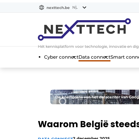
NL
nexttech.be
NL
EN
Hét kennisplatform voor technologie, innovatie en dig
Cyber connect
Data connect
Smart conn
De koeltorens van het datacenter van Googl
Waarom België steeds
2 december 2025