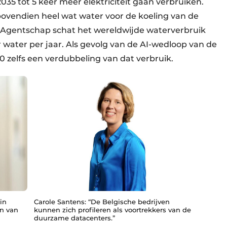
035 tot 5 keer meer elektriciteit gaan verbruiken.
ovendien heel wat water voor de koeling van de
e Agentschap schat het wereldwijde waterverbruik
r water per jaar. Als gevolg van de AI-wedloop van de
zelfs een verdubbeling van dat verbruik.
in
Carole Santens: “De Belgische bedrijven
en van
kunnen zich profileren als voortrekkers van de
duurzame datacenters.”