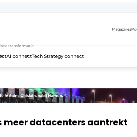
Magazines
Po
itale transformatie
ect
AI connect
Tech Strategy connect
e in Saint-Ghislain, nabij Namen.
 meer datacenters aantrekt