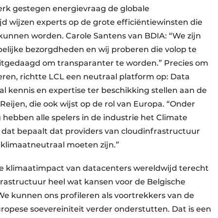
 sterk gestegen energievraag de globale
ijd wijzen experts op de grote efficiëntiewinsten die
n kunnen worden. Carole Santens van BDIA: “We zijn
pelijke bezorgdheden en wij proberen die volop te
itgedaagd om transparanter te worden.” Precies om
en, richtte LCL een neutraal platform op: Data
ral kennis en expertise ter beschikking stellen aan de
eijen, die ook wijst op de rol van Europa. “Onder
hebben alle spelers in de industrie het Climate
dat bepaalt dat providers van cloudinfrastructuur
 klimaatneutraal moeten zijn.”
 klimaatimpact van datacenters wereldwijd terecht
frastructuur heel wat kansen voor de Belgische
e kunnen ons profileren als voortrekkers van de
pese soevereiniteit verder onderstutten. Dat is een