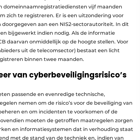
van domeinnaamregistratiediensten vijf maanden
 zich te registreren. Er is een uitzondering voor
n doorgegeven aan een NIS2-sectorautoriteit. In dit
den bijgewerkt indien nodig. Als de informatie
CB daarvan onmiddellijk op de hoogte stellen. Voor
bieders uit de telecomsector) bestaat een licht
egistreren binnen twee maanden.
er van cyberbeveiligingsrisico’s
oeten passende en evenredige technische,
egelen nemen om de risico’s voor de beveiliging van
beheren en om incidenten te voorkomen of de
 Bovendien moeten de getroffen maatregelen zorgen
rken en informatiesystemen dat in verhouding staat
dend met de stand van de techniek en, indien van