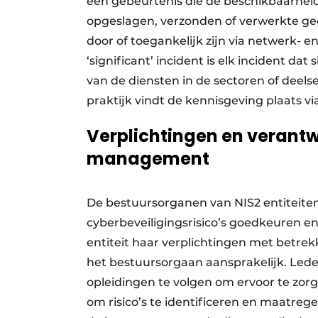
een gebeurtenis die de beschikbaarheid, 
opgeslagen, verzonden of verwerkte g
door of toegankelijk zijn via netwerk- 
‘significant’ incident is elk incident da
van de diensten in de sectoren of deelse
praktijk vindt de kennisgeving plaats v
Verplichtingen en verant
management
De bestuursorganen van NIS2 entiteit
cyberbeveiligingsrisico’s goedkeuren en
entiteit haar verplichtingen met betrek
het bestuursorgaan aansprakelijk. Lede
opleidingen te volgen om ervoor te zor
om risico’s te identificeren en maatrege