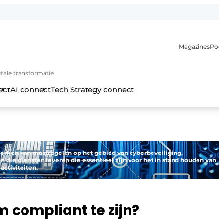
Magazines
Po
itale transformatie
ect
AI connect
Tech Strategy connect
sterken van maatregelen op het gebied van cyberbeveiliging,
n die diensten leveren die essentieel zijn voor het in stand houden van
ctiviteiten.
om compliant te zijn?