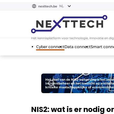
NL
nexttech.be
NL
EN
Hét kennisplatform voor technologie, innovatie en dig
Cyber connect
Data connect
Smart conn
Het doel van de NIS2 wetgeving is het ver
incidentbeheer en het toezicht op entiteite
kritieke maatschappelijke of economische a
NIS2: wat is er nodig 