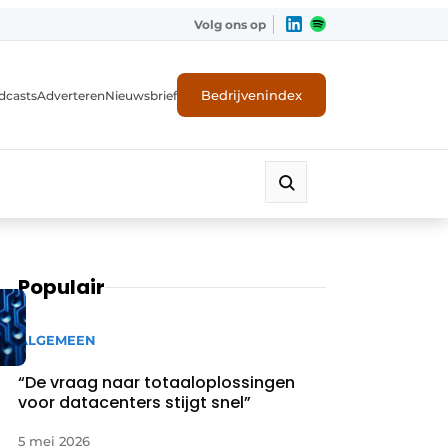
Volg ons op
Bedrijvenindex
dcasts
Adverteren
Nieuwsbrief
Populair
ALGEMEEN
“De vraag naar totaaloplossingen
voor datacenters stijgt snel”
5 mei 2026