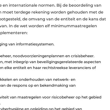
 en internationale normen. Bij de beoordeling van
en moet terdege rekening worden gehouden met de
blootgesteld, de omvang van de entiteit en de kans dat
ervan. In de wet worden elf minimummaatregelen
mplementeren:
liging van informatiesystemen.
pbeheer, noodvoorzieningenplannen en crisisbeheer.
en, met inbegrip van beveiligingsgerelateerde aspecten
n elke entiteit en haar rechtstreekse leveranciers of
twikkelen en onderhouden van netwerk- en
 van de respons op en bekendmaking van
viteit van maatregelen voor risicobeheer op het gebied
.
cyberhygiëne en opleiding op het gebied van